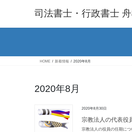
コ
ナ
ン
ビ
司法書士・行政書士 
テ
ゲ
ン
ー
ツ
シ
へ
ョ
ス
ン
キ
に
ッ
移
HOME
新着情報
2020年8月
プ
動
2020年8月
2020年8月30日
宗教法人の代表役
宗教法人の役員の任期につ