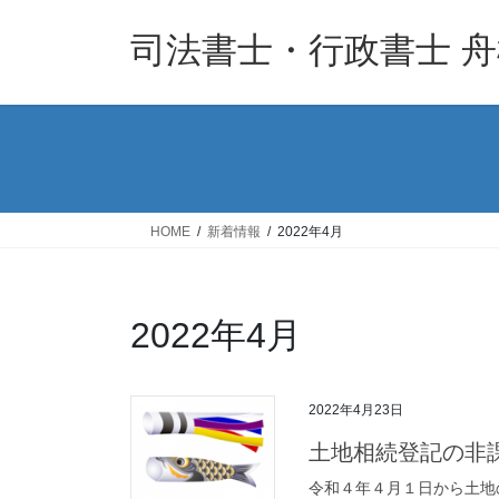
コ
ナ
ン
ビ
司法書士・行政書士 
テ
ゲ
ン
ー
ツ
シ
へ
ョ
ス
ン
キ
に
ッ
移
HOME
新着情報
2022年4月
プ
動
2022年4月
2022年4月23日
土地相続登記の非
令和４年４月１日から土地